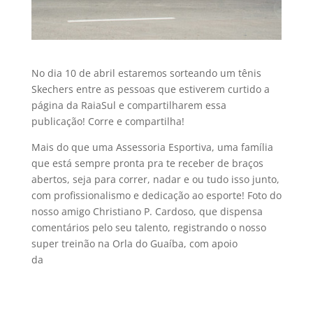
No dia 10 de abril estaremos sorteando um tênis
Skechers entre as pessoas que estiverem curtido a
página da RaiaSul e compartilharem essa
publicação! Corre e compartilha!
Mais do que uma Assessoria Esportiva, uma família
que está sempre pronta pra te receber de braços
abertos, seja para correr, nadar e ou tudo isso junto,
com profissionalismo e dedicação ao esporte! Foto do
nosso amigo Christiano P. Cardoso, que dispensa
comentários pelo seu talento, registrando o nosso
super treinão na Orla do Guaíba, com apoio
da
‪#‎
savarauto‬
‪#‎
armazemdavida‬
‪#‎
biketechrs‬
‪#‎
skechersgobr‬
‪#‎
ime‬
‪#‎
gatorade‬
‪#‎
clinoson‬
‪#‎
sportsmag‬
‪#‎
franksilvestrin‬
‪#‎
raiasul‬
‪#‎
famíliaraiasul‬
‪#‎
goraiasul‬
‪#‎
portoalegre‬