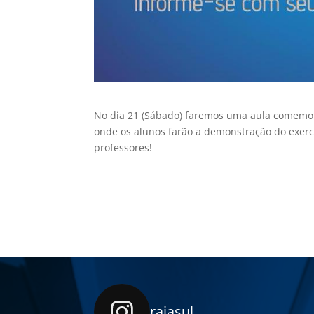
No dia 21 (Sábado) faremos uma aula comemora
onde os alunos farão a demonstração do exerc
professores!
raiasul