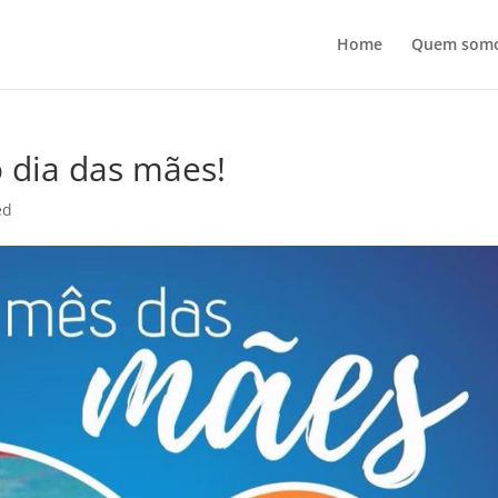
Home
Quem som
 dia das mães!
ed