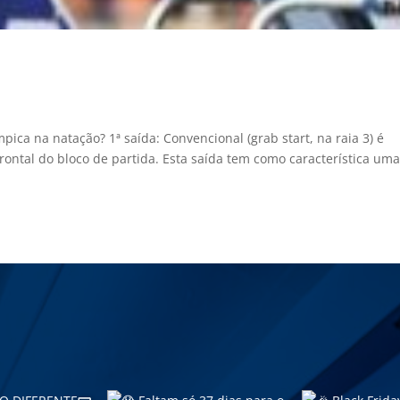
pica na natação? 1ª saída: Convencional (grab start, na raia 3) é
rontal do bloco de partida. Esta saída tem como característica um