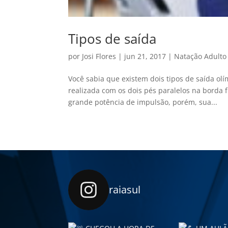
Tipos de saída
por
Josi Flores
|
jun 21, 2017
|
Natação Adulto
Você sabia que existem dois tipos de saída olím
realizada com os dois pés paralelos na borda f
grande potência de impulsão, porém, sua...
raiasul