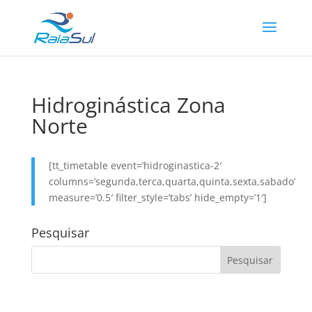
Hidroginástica Zona
Norte
[tt_timetable event=’hidroginastica-2′
columns=’segunda,terca,quarta,quinta,sexta,sabado’
measure=’0.5′ filter_style=’tabs’ hide_empty=’1′]
Pesquisar